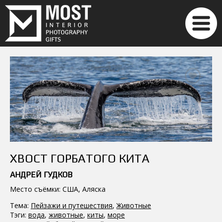
ХВОСТ ГОРБАТОГО КИТА
АНДРЕЙ ГУДКОВ
Место съёмки: США, Аляска
Тема:
Пейзажи и путешествия
,
Животные
Тэги:
вода
,
животные
,
киты
,
море